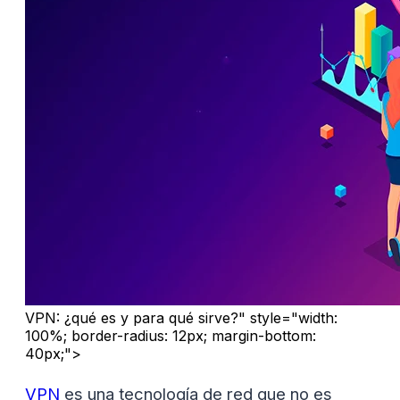
VPN: ¿qué es y para qué sirve?" style="width:
100%; border-radius: 12px; margin-bottom:
40px;">
VPN
es una tecnología de red que no es