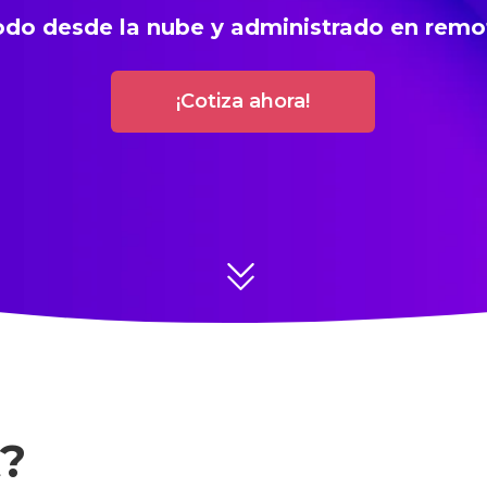
odo desde la nube y administrado en remo
¡Cotiza ahora!
t?