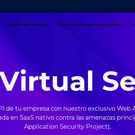
Gestión de Servicios
Comunicaciones Empresariales
C
Show submenu for Servnet Datacenter
Show submenu for Gestión de Servi
Show
irtual S
PI de tu empresa con nuestro exclusivo Web Ap
sada en SaaS nativo contra las amenazas pri
Application Security Project).