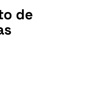
to de
as