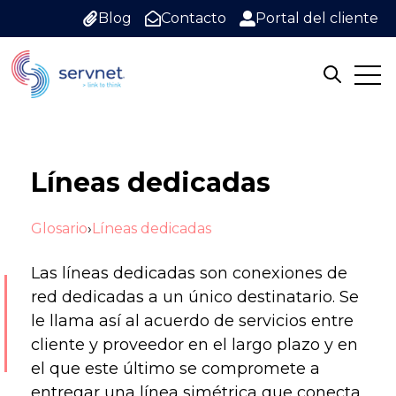
Blog
Contacto
Portal del cliente
Open
Open sea
Líneas dedicadas
Glosario
›
Líneas dedicadas
Las líneas dedicadas son conexiones de
red dedicadas a un único destinatario. Se
le llama así al acuerdo de servicios entre
cliente y proveedor en el largo plazo y en
el que este último se compromete a
entregar una línea simétrica que conecta