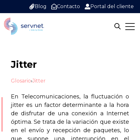
Blog
Contacto
Portal del cliente
Open
Open sea
Jitter
Glosario
›
Jitter
En Telecomunicaciones, la fluctuación o
jitter es un factor determinante a la hora
de disfrutar de una conexión a Internet
óptima. Se trata de la variación que existe
en el envío y recepción de paquetes, lo
que supone una interrupción en el