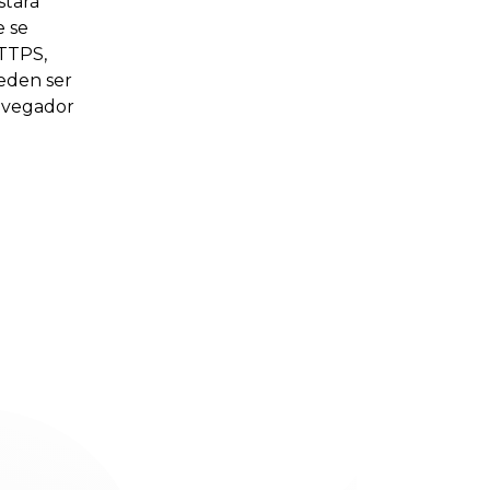
stará
e se
HTTPS,
eden ser
 navegador