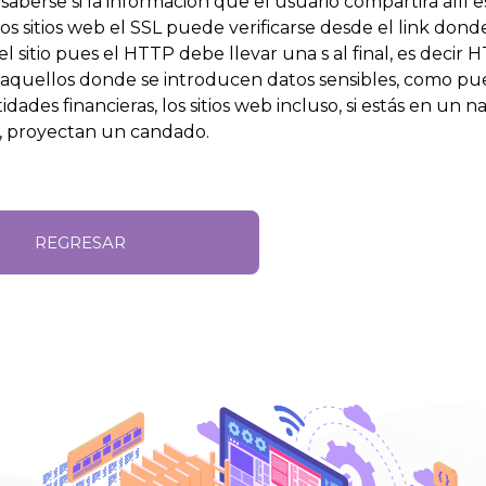
saberse si la información que el usuario compartirá allí e
 los sitios web el SSL puede verificarse desde el link dond
l sitio pues el HTTP debe llevar una s al final, es decir 
aquellos donde se introducen datos sensibles, como pu
tidades financieras, los sitios web incluso, si estás en un
 proyectan un candado.
REGRESAR