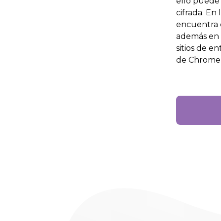
ello puede 
cifrada. En
encuentra e
además en 
sitios de en
de Chrome,