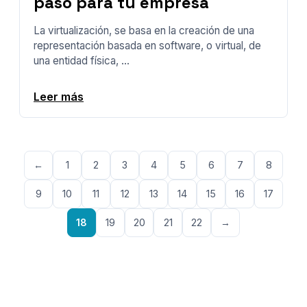
paso para tu empresa
La virtualización, se basa en la creación de una
representación basada en software, o virtual, de
una entidad física, ...
Leer más
←
1
2
3
4
5
6
7
8
9
10
11
12
13
14
15
16
17
18
19
20
21
22
→