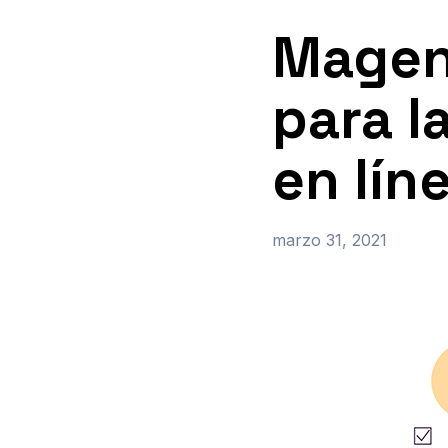
Magen
para l
en lín
marzo 31, 2021