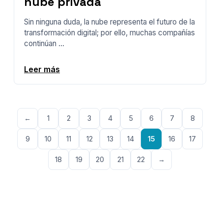
nube privada
Sin ninguna duda, la nube representa el futuro de la
transformación digital; por ello, muchas compañías
continúan ...
Leer más
←
1
2
3
4
5
6
7
8
9
10
11
12
13
14
15
16
17
18
19
20
21
22
→