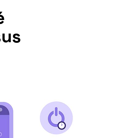
é
sus