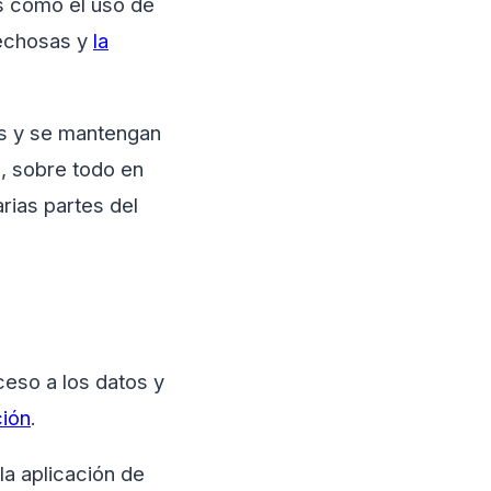
as como el uso de
pechosas y
la
es y se mantengan
s, sobre todo en
rias partes del
ceso a los datos y
ción
.
la aplicación de