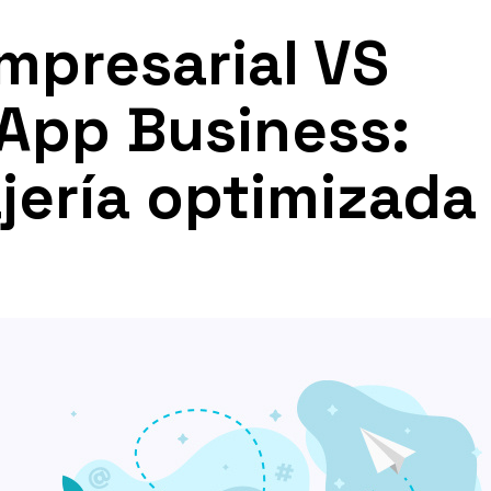
mpresarial VS
App Business:
ería optimizada