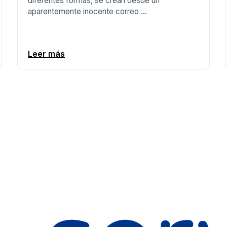
diferentes formas, se crean desde un
aparentemente inocente correo ...
Leer más